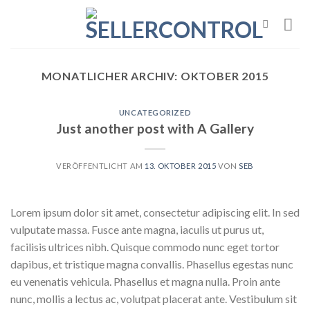
Skip
to
content
MONATLICHER ARCHIV:
OKTOBER 2015
UNCATEGORIZED
Just another post with A Gallery
VERÖFFENTLICHT AM
13. OKTOBER 2015
VON
SEB
Lorem ipsum dolor sit amet, consectetur adipiscing elit. In sed
vulputate massa. Fusce ante magna, iaculis ut purus ut,
facilisis ultrices nibh. Quisque commodo nunc eget tortor
dapibus, et tristique magna convallis. Phasellus egestas nunc
eu venenatis vehicula. Phasellus et magna nulla. Proin ante
nunc, mollis a lectus ac, volutpat placerat ante. Vestibulum sit