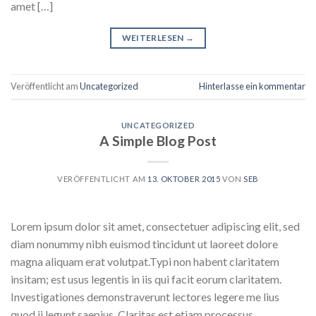
amet […]
WEITERLESEN
→
Veröffentlicht am
Uncategorized
Hinterlasse ein kommentar
UNCATEGORIZED
A Simple Blog Post
VERÖFFENTLICHT AM
13. OKTOBER 2015
VON
SEB
Lorem ipsum dolor sit amet, consectetuer adipiscing elit, sed
diam nonummy nibh euismod tincidunt ut laoreet dolore
magna aliquam erat volutpat.Typi non habent claritatem
insitam; est usus legentis in iis qui facit eorum claritatem.
Investigationes demonstraverunt lectores legere me lius
quod ii legunt saepius. Claritas est etiam processus